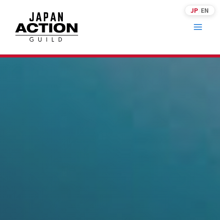
内
JP
/
EN
容
を
ス
キ
ッ
プ