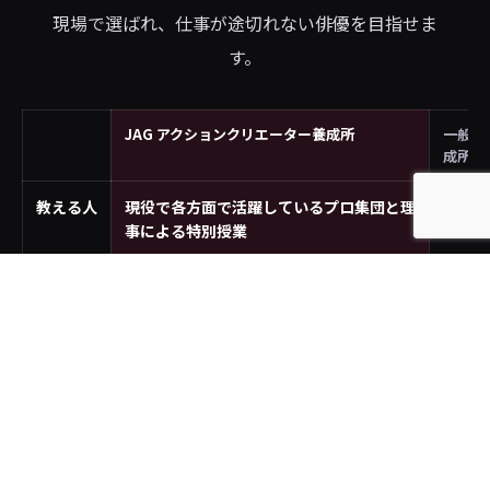
現場で選ばれ、仕事が途切れない俳優を目指せま
す。
JAG アクションクリエーター養成所
一般の
成所
教える人
現役で各方面で活躍しているプロ集団と理
講師
事による特別授業
学ぶ領域
演技＋アクション＋撮影・編集（演じて創
演技中
れる）
強み
アクションができ、自分で作品も作れる＝
演技の
仕事の幅が広い
出口
映画・ドラマ・配信のアクション現場／自
オーデ
分の出演作で発信
ン頼み