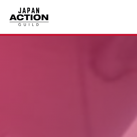
内
容
を
ス
キ
ッ
プ