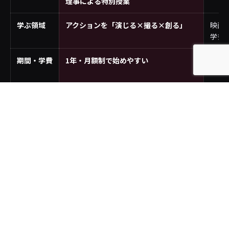
理事による特別授業
学ぶ領域
アクションを「演じる×撮る×創る」
映画
学多
期間・学費
1年・月額制で始めやすい
2〜4
額
出口
映画・ドラマ・配信・ゲーム・CM・MV
業界
のアクション現場
JAG＝プロのアクション組織そのもの。学びが、その
まま業界への入口になります。
"本物"の現場とプロが、すぐそばに