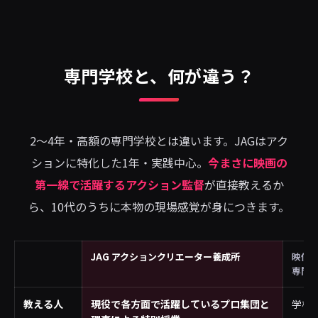
専門学校と、何が違う？
2〜4年・高額の専門学校とは違います。JAGはアク
ションに特化した1年・実践中心。
今まさに映画の
第一線で活躍するアクション監督
が直接教えるか
ら、10代のうちに本物の現場感覚が身につきます。
JAG アクションクリエーター養成所
映像
専門
教える人
現役で各方面で活躍しているプロ集団と
学校