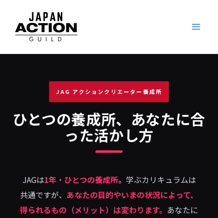
内
容
を
ス
キ
ッ
JAG アクションクリエーター養成所
プ
ひとつの養成所、あなたに合
った活かし方
JAGは
1年・ひとつの養成所
。学ぶカリキュラムは
共通ですが、
あなたの目的やいまの状況によって、
得られるもの（メリット）は変わります。
あなたに