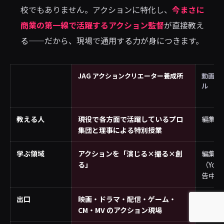
校でもありません。アクションに特化し、
今まさに
商業の第一線で活躍するアクション監督
が直接教え
る——だから、現場で通用する力が身につきます。
JAG アクションクリエーター養成所
動画編
ル
教える人
現役で各方面で活躍しているプロ
編集者
集団と理事による特別授業
学ぶ領域
アクションを「演じる×撮る×創
編集
る」
（You
告中心
出口
映画・ドラマ・配信・ゲーム・
編集案
CM・MV のアクション現場