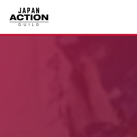
内
容
を
ス
キ
ッ
プ