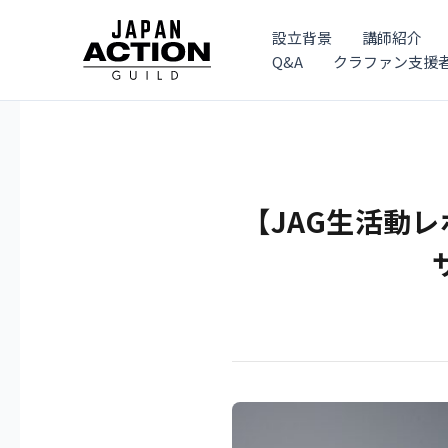
内
容
設立背景
講師紹介
を
Q&A
クラファン支援
ス
キ
ッ
プ
【JAG生活動