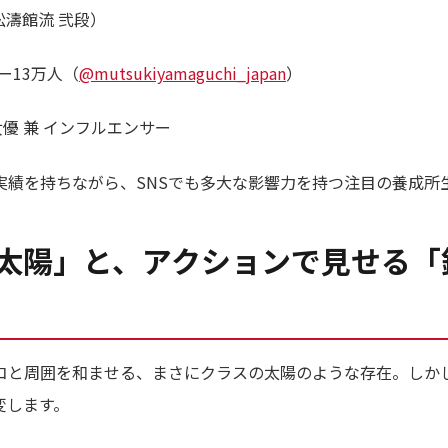
松濤館流 弐段）
ワー13万人（
@mutsukiyamaguchi_japan
）
優 兼 インフルエンサー
実績を持ちながら、SNSでも多大な影響力を持つ注目の養成所
太陽」と、アクションで見せる「
コと周囲を和ませる、まさにクラスの太陽のような存在。しか
変します。