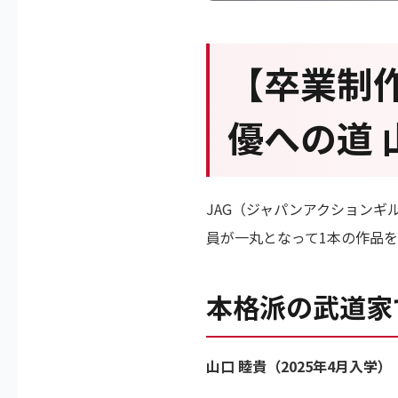
【卒業制作
優への道 
JAG（ジャパンアクションギ
員が一丸となって1本の作品
本格派の武道家
山口 睦貴（2025年4月入学）