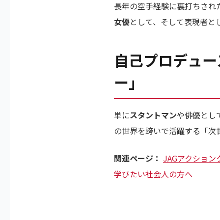
長年の空手経験に裏打ちされ
女優
として、そして表現者と
自己プロデュー
ー」
単に
スタントマン
や俳優とし
の世界を跨いで活躍する「次
関連ページ：
JAGアクショ
学びたい社会人の方へ