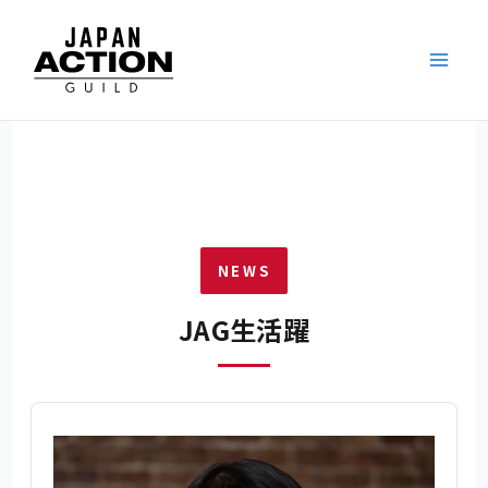
内
容
を
ス
キ
ッ
プ
NEWS
JAG生活躍