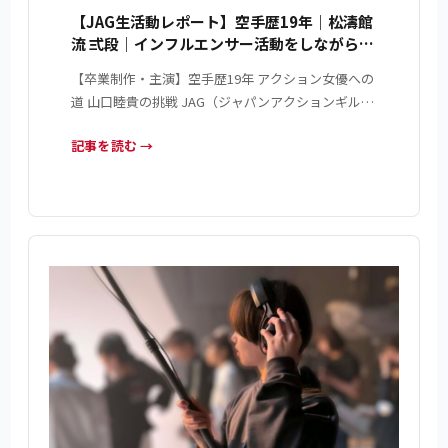
【JAG生活動レポート】空手歴19年｜松濤館
流 弍段｜インフルエンサー活動をしながらア
クションを学ぶ
【卒業制作・主演】空手歴19年 アクション女優への
道 山口睦貴の挑戦 JAG（ジャパンアクションギル…
記事を読む →