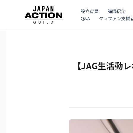
内
容
設立背景
講師紹介
を
Q&A
クラファン支援
ス
キ
ッ
プ
【JAG生活動